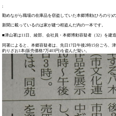
:
勤めながら職場の在庫品を窃盗していた本郷博勅(ひろのり)
新聞に載っているのは家が建つ程盗んだ内の一本です。
■津山署は11日、綾部、会社員・本郷博勅容疑者（32）を建
同署によると、本郷容疑者は、先日17日午後2時15分ごろ
釣りざお1本(販売価格7万403円)を盗んだ疑い。